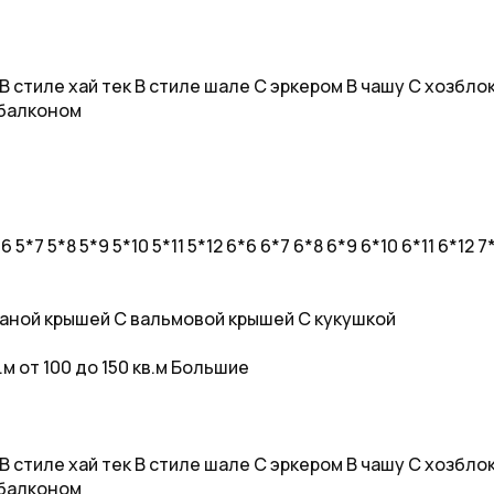
В стиле хай тек
В стиле шале
С эркером
В чашу
С хозбло
балконом
*6
5*7
5*8
5*9
5*10
5*11
5*12
6*6
6*7
6*8
6*9
6*10
6*11
6*12
7
аной крышей
С вальмовой крышей
С кукушкой
в.м
от 100 до 150 кв.м
Большие
В стиле хай тек
В стиле шале
С эркером
В чашу
С хозбло
балконом