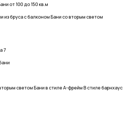
ани от 100 до 150 кв.м
и из бруса с балконом
Бани со вторым светом
а 7
бани
вторым светом
Бани в стиле А-фрейм
В стиле барнхаус