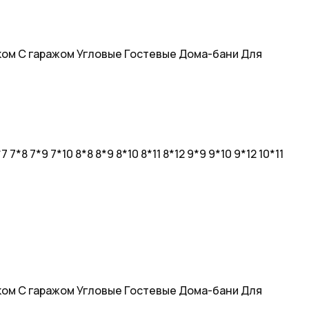
ком
С гаражом
Угловые
Гостевые
Дома-бани
Для
*7
7*8
7*9
7*10
8*8
8*9
8*10
8*11
8*12
9*9
9*10
9*12
10*11
ком
С гаражом
Угловые
Гостевые
Дома-бани
Для