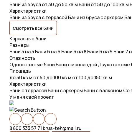
Бани из бруса от 30 до 50 кв.м
Бани от 50 до 100 кв.м
Б
Характеристики
Бани из бруса с террасой
Бани из бруса с эркером
Бан
Смотреть все бани
Каркасные бани
Размеры
Бани 5 на 5
Бани 6 на 6
Бани 6 на 8
Бани 6 на 9
Бани 7 н
Этажность
Одноэтажные бани
Бани с мансардой
Двухэтажные 
Площадь
до 50 кв.м
от 50 до 100 кв.м
от 100 до 150 кв.м
Характеристики
Бани с террасой
Бани с эркером
Бани с балконом
Со 
У меня свой проект
8 800 333 57 71
brus-teh@mail.ru