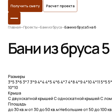
Получить смету
Расчет проекта
Главная
—
Проекты
—
Бани из бруса
—
Бани из бруса 5 на 6
Бани из бруса 5
Размеры
3*5
3*6
3*7
3*9
4*4
4*5
4*6
4*7
4*8
4*9
4*10
4*11
5*5
5
10*10
Крыша
С двухскатной крышей
С односкатной крышей
С лом
Площадь
до 30 кв.м
от 30 до 50 кв.м
Небольшие
от 50 до 100 к