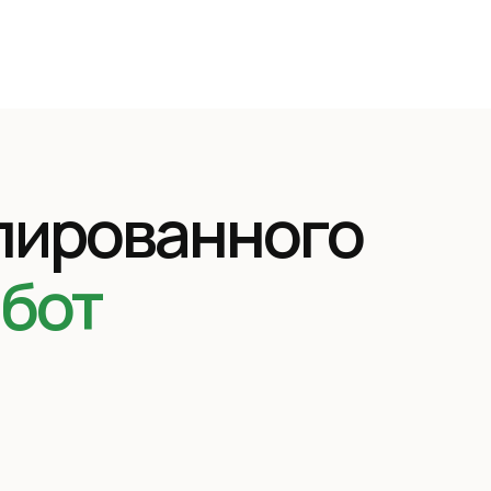
лированного
абот