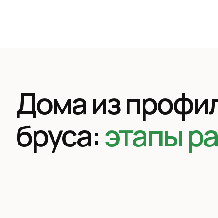
Дома из профи
бруса:
этапы р