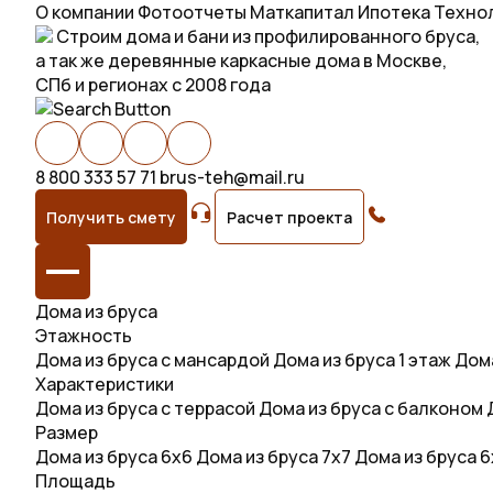
О компании
Фотоотчеты
Маткапитал
Ипотека
Техно
Строим дома и бани из профилированного бруса,
а так же деревянные каркасные дома в Москве,
СПб и регионах с 2008 года
8 800 333 57 71
brus-teh@mail.ru
Получить смету
Расчет проекта
Дома из бруса
Этажность
Дома из бруса с мансардой
Дома из бруса 1 этаж
Дома
Характеристики
Дома из бруса с террасой
Дома из бруса с балконом
Размер
Дома из бруса 6х6
Дома из бруса 7х7
Дома из бруса 
Площадь