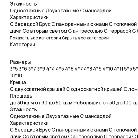
Этажность
Одноэтажные
Двухэтажные
С мансардой
Характеристики
С беседкой
Брус
С панорамными окнами
С топочной
дачи
Со вторым светом
С антресолью
С террасой
С 
Показать все категории
Скрыть все категории
Категории
Размеры
3*5
3*6
3*7
3*9
4*4
4*5
4*6
4*7
4*8
4*9
4*10
4*11
5*5
5
10*10
Крыша
С двухскатной крышей
С односкатной крышей
С лом
Площадь
до 30 кв.м
от 30 до 50 кв.м
Небольшие
от 50 до 100 к
Этажность
Одноэтажные
Двухэтажные
С мансардой
Характеристики
С беседкой
Брус
С панорамными окнами
С топочной
дачи
Со вторым светом
С антресолью
С террасой
С 