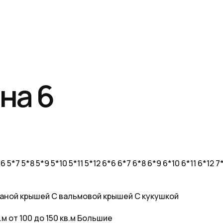
 на 6
*6
5*7
5*8
5*9
5*10
5*11
5*12
6*6
6*7
6*8
6*9
6*10
6*11
6*12
7
аной крышей
С вальмовой крышей
С кукушкой
в.м
от 100 до 150 кв.м
Большие