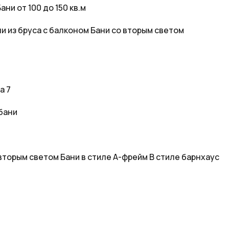
ани от 100 до 150 кв.м
и из бруса с балконом
Бани со вторым светом
а 7
бани
вторым светом
Бани в стиле А-фрейм
В стиле барнхаус