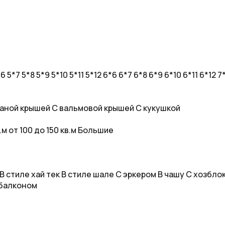
*6
5*7
5*8
5*9
5*10
5*11
5*12
6*6
6*7
6*8
6*9
6*10
6*11
6*12
7
аной крышей
С вальмовой крышей
С кукушкой
в.м
от 100 до 150 кв.м
Большие
В стиле хай тек
В стиле шале
С эркером
В чашу
С хозбло
балконом