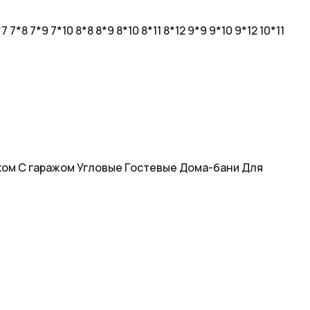
*7
7*8
7*9
7*10
8*8
8*9
8*10
8*11
8*12
9*9
9*10
9*12
10*11
ком
С гаражом
Угловые
Гостевые
Дома-бани
Для