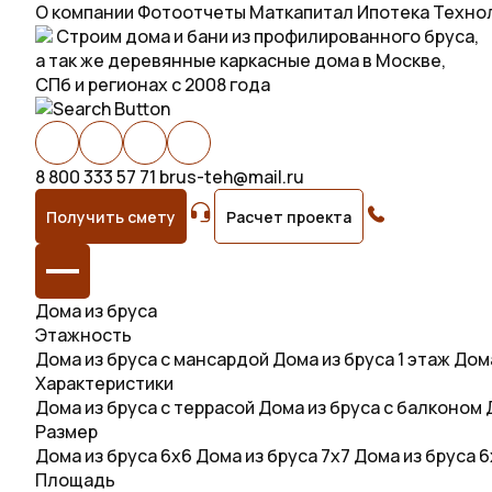
О компании
Фотоотчеты
Маткапитал
Ипотека
Техно
Строим дома и бани из профилированного бруса,
а так же деревянные каркасные дома в Москве,
СПб и регионах с 2008 года
8 800 333 57 71
brus-teh@mail.ru
Получить смету
Расчет проекта
Дома из бруса
Этажность
Дома из бруса с мансардой
Дома из бруса 1 этаж
Дома
Характеристики
Дома из бруса с террасой
Дома из бруса с балконом
Размер
Дома из бруса 6х6
Дома из бруса 7х7
Дома из бруса 
Площадь