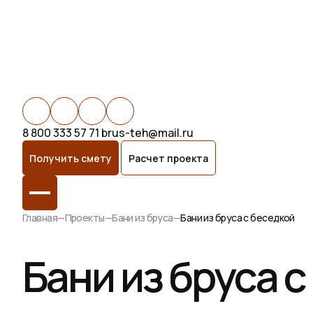
8 800 333 57 71
brus-teh@mail.ru
Получить смету
Расчет проекта
Главная
—
Проекты
—
Бани из бруса
—
Бани из бруса с беседкой
Бани из бруса 