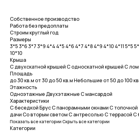
Собственное производство
Работа без предоплаты
Строим круглый год
Размеры
3*5
3*6
3*7
3*9
4*4
4*5
4*6
4*7
4*8
4*9
4*10
4*11
5*5
5
10*10
Крыша
С двухскатной крышей
С односкатной крышей
С лом
Площадь
до 30 кв.м
от 30 до 50 кв.м
Небольшие
от 50 до 100 к
Этажность
Одноэтажные
Двухэтажные
С мансардой
Характеристики
С беседкой
Брус
С панорамными окнами
С топочной
дачи
Со вторым светом
С антресолью
С террасой
С 
Показать все категории
Скрыть все категории
Категории