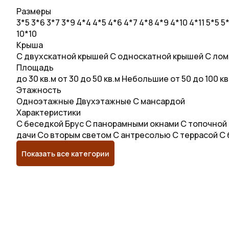
Размеры
3*5
3*6
3*7
3*9
4*4
4*5
4*6
4*7
4*8
4*9
4*10
4*11
5*5
5
10*10
Крыша
С двухскатной крышей
С односкатной крышей
С лом
Площадь
до 30 кв.м
от 30 до 50 кв.м
Небольшие
от 50 до 100 к
Этажность
Одноэтажные
Двухэтажные
С мансардой
Характеристики
С беседкой
Брус
С панорамными окнами
С топочной
дачи
Со вторым светом
С антресолью
С террасой
С 
Показать все категории