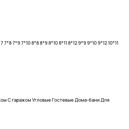
*7
7*8
7*9
7*10
8*8
8*9
8*10
8*11
8*12
9*9
9*10
9*12
10*11
ком
С гаражом
Угловые
Гостевые
Дома-бани
Для