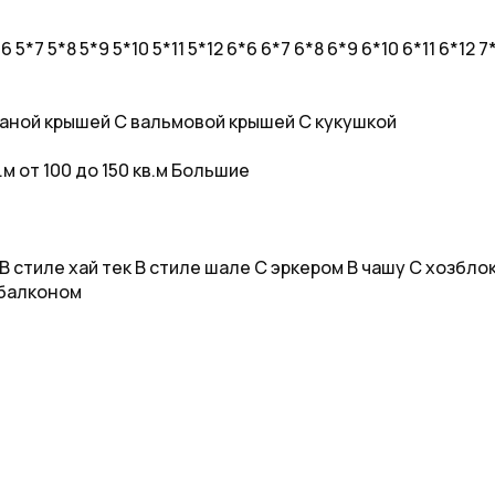
*6
5*7
5*8
5*9
5*10
5*11
5*12
6*6
6*7
6*8
6*9
6*10
6*11
6*12
7
аной крышей
С вальмовой крышей
С кукушкой
в.м
от 100 до 150 кв.м
Большие
В стиле хай тек
В стиле шале
С эркером
В чашу
С хозбло
балконом