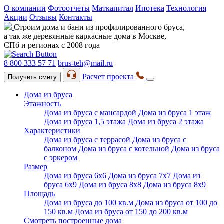
О компании
Фотоотчеты
Маткапитал
Ипотека
Технология
Акции
Отзывы
Контакты
Строим дома и бани из профилированного бруса,
а так же деревянные каркасные дома в Москве,
СПб и регионах с 2008 года
8 800 333 57 71
brus-teh@mail.ru
Расчет проекта
Получить смету
Дома из бруса
Этажность
Дома из бруса с мансардой
Дома из бруса 1 этаж
Дома из бруса 1,5 этажа
Дома из бруса 2 этажа
Характеристики
Дома из бруса с террасой
Дома из бруса с
балконом
Дома из бруса с котельной
Дома из бруса
с эркером
Размер
Дома из бруса 6х6
Дома из бруса 7х7
Дома из
бруса 6х9
Дома из бруса 8х8
Дома из бруса 8х9
Площадь
Дома из бруса до 100 кв.м
Дома из бруса от 100 до
150 кв.м
Дома из бруса от 150 до 200 кв.м
Смотреть построенные дома