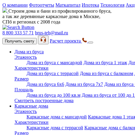
О компании
Фотоотчеты
Маткапитал
Ипотека
Технология
Акц
Строим дома и бани из профилированного бруса,
а так же деревянные каркасные дома в Москве,
СПб и регионах с 2008 года
8 800 333 57 71
brus-teh@mail.ru
Расчет проекта
Получить смету
Дома из бруса
Этажность
Дома из бруса с мансардой
Дома из бруса 1 этаж
Дом
Характеристики
Дома из бруса с террасой
Дома из бруса с балконом
Размер
Дома из бруса 6х6
Дома из бруса 7х7
Дома из бруса
Площадь
Дома из бруса до 100 кв.м
Дома из бруса от 100 до 1
Смотреть построенные дома
Каркасные дома
Этажность
Каркасные дома с мансардой
Каркасные дома 1 эта
Характеристики
Каркасные дома с террасой
Каркасные дома с балк
Размер