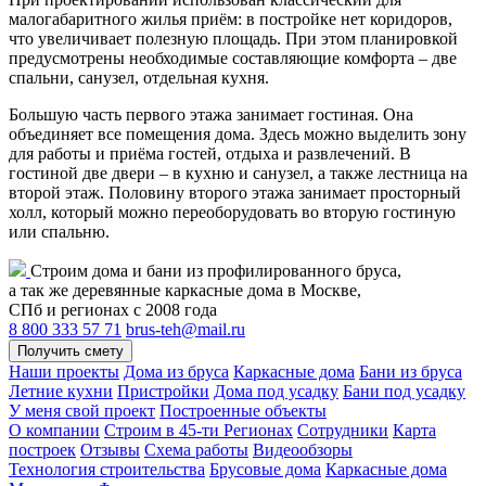
малогабаритного жилья приём: в постройке нет коридоров,
что увеличивает полезную площадь. При этом планировкой
предусмотрены необходимые составляющие комфорта – две
спальни, санузел, отдельная кухня.
Большую часть первого этажа занимает гостиная. Она
объединяет все помещения дома. Здесь можно выделить зону
для работы и приёма гостей, отдыха и развлечений. В
гостиной две двери – в кухню и санузел, а также лестница на
второй этаж. Половину второго этажа занимает просторный
холл, который можно переоборудовать во вторую гостиную
или спальню.
Строим дома и бани из профилированного бруса,
а так же деревянные каркасные дома в Москве,
СПб и регионах с 2008 года
8 800 333 57 71
brus-teh@mail.ru
Получить смету
Наши проекты
Дома из бруса
Каркасные дома
Бани из бруса
Летние кухни
Пристройки
Дома под усадку
Бани под усадку
У меня свой проект
Построенные объекты
О компании
Строим в 45-ти Регионах
Сотрудники
Карта
построек
Отзывы
Схема работы
Видеообзоры
Технология строительства
Брусовые дома
Каркасные дома