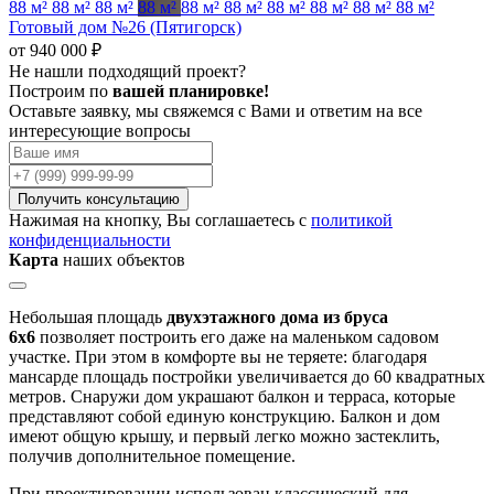
88 м²
88 м²
88 м²
88 м²
88 м²
88 м²
88 м²
88 м²
88 м²
88 м²
Готовый дом №26 (Пятигорск)
от 940 000 ₽
Не нашли подходящий проект?
Построим по
вашей планировке!
Оставьте заявку, мы свяжемся с Вами и ответим на все
интересующие вопросы
Получить консультацию
Нажимая на кнопку, Вы соглашаетесь с
политикой
конфиденциальности
Карта
наших объектов
Небольшая площадь
двухэтажного дома из бруса
6х6
позволяет построить его даже на маленьком садовом
участке. При этом в комфорте вы не теряете: благодаря
мансарде площадь постройки увеличивается до 60 квадратных
метров. Снаружи дом украшают балкон и терраса, которые
представляют собой единую конструкцию. Балкон и дом
имеют общую крышу, и первый легко можно застеклить,
получив дополнительное помещение.
При проектировании использован классический для