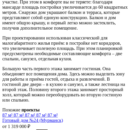
участке. При этом в комфорте вы не теряете: благодаря
мансарде площадь постройки увеличивается до 60 квадратных
метров. Снаружи дом украшают балкон и терраса, которые
представляют собой единую конструкцию. Балкон и дом
имеют общую крышу, и первый легко можно застеклить,
получив дополнительное помещение.
При проектировании использован классический для
малогабаритного жилья приём: в постройке нет коридоров,
что увеличивает полезную площадь. При этом планировкой
предусмотрены необходимые составляющие комфорта – две
спальни, санузел, отдельная кухня.
Большую часть первого этажа занимает гостиная. Она
объединяет все помещения дома. Здесь можно выделить зону
для работы и приёма гостей, отдыха и развлечений. В
гостиной две двери – в кухню и санузел, а также лестница на
второй этаж. Половину второго этажа занимает просторный
холл, который можно переоборудовать во вторую гостиную
или спальню.
Похожие
проекты
87 м²
87 м²
87 м²
87 м²
87 м²
Готовый дом №24 (Мурманск)
от 1 319 000 ₽