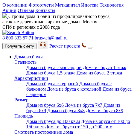
О компании
Фотоотчеты
Маткапитал
Ипотека
Технология
Акции
Отзывы
Контакты
Строим дома и бани из профилированного бруса,
а так же деревянные каркасные дома в Москве,
СПб и регионах с 2008 года
8 800 333 57 71
brus-teh@mail.ru
Расчет проекта
Получить смету
Дома из бруса
Этажность
Дома из бруса с мансардой
Дома из бруса 1 этаж
Дома из бруса 1,5 этажа
Дома из бруса 2 этажа
Характеристики
Дома из бруса с террасой
Дома из бруса с
балконом
Дома из бруса с котельной
Дома из бруса
с эркером
Размер
Дома из бруса 6х6
Дома из бруса 7х7
Дома из
бруса 6х9
Дома из бруса 8х8
Дома из бруса 8х9
Площадь
Дома из бруса до 100 кв.м
Дома из бруса от 100 до
150 кв.м
Дома из бруса от 150 до 200 кв.м
Смотреть построенные дома