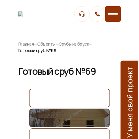
Главная
—
Объекты
—
Срубы из бруса
—
Готовый сруб №69
Готовый сруб №69
У меня свой проект